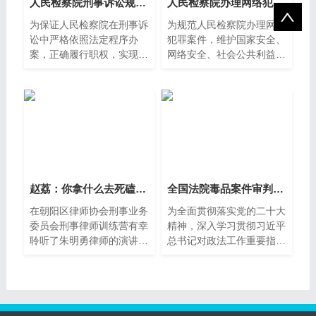
人民检察院刑事诉讼规则（2019）
人民检察院办理网络犯罪案件规定
为保证人民检察院在刑事诉
为规范人民检察院办理网络
讼中严格依照法定程序办
犯罪案件，维护国家安全、
案，正确履行职权，实现惩
网络安全、社会公共利益，
罚犯罪与保障人权的统一，
保护公民、法人和其他组
根
赵荔：你拿什么去死磕，我的刑辩律师
全国法院毒品案件审判工作会议纪
在朝阳区律师协会刑事业务
为全面贯彻落实党的二十大
委员会刑事律师训练营有幸
精神，深入学习贯彻习近平
聆听了朱明勇律师的演讲，
总书记对政法工作重要指示
受益匪浅。朱老师深入
精神和中央政法工作会