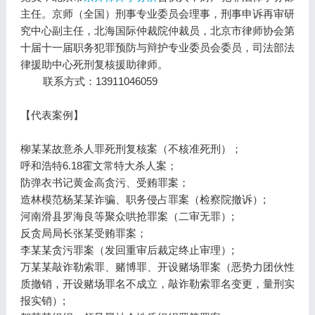
主任。京师（全国）刑事专业委员会理事，刑事申诉再审研
究中心副主任，北海国际仲裁院仲裁员，北京市律师协会第
十届十一届职务犯罪预防与辩护专业委员会委员，司法部法
律援助中心死刑复核援助律师。
联系方式：13911046059
【代表案例】
柳某某故意杀人罪死刑复核案（不核准死刑）；
呼和浩特6.18霍文常特大杀人案；
防弹衣书记黄金高贪污、受贿罪案；
造林模范杨某某诈骗、职务侵占罪案（检察院撤诉）;
河南滑县罗海良等聚众哄抢罪案（二审无罪）;
反贪局局长张某受贿罪案；
李某某贪污罪案（发回重审后裁定终止审理）;
万某某敲诈勒索罪、赌博罪、开设赌场罪案（恶势力团伙性
质撤销，开设赌场罪名不成立，敲诈勒索罪名变更，量刑实
报实销）;