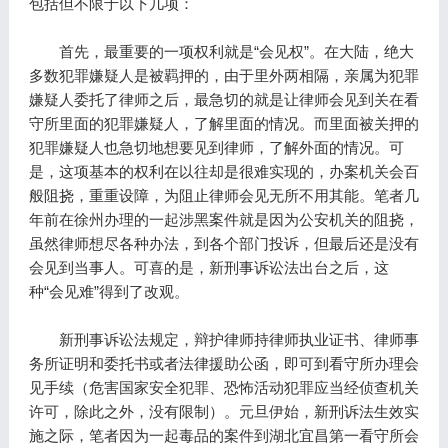
包括但不限于以下几项：
首先，最重要的一项权利就是“会见权”。在大陆，绝大
多数犯罪嫌疑人是被羁押的，由于里外两相隔，亲属为犯罪
嫌疑人委托了律师之后，最急切的就是让律师会见到关在看
守所里面的犯罪嫌疑人，了解里面的情况。而里面被关押的
犯罪嫌疑人也急切地想要见到律师，了解外面的情况。可
是，这项基本的权利在以往却是很难实现的，办案机关会百
般阻挠，重重设障，为阻止律师会见无所不用其能。笔者几
年前在徐州办理的一起涉黑案件就是因为公安机关的阻挠，
虽然律师想尽各种办法，到各个部门投诉，但最后还是没有
会见到当事人。可喜的是，新刑事诉讼法出台之后，这
种“会见难”得到了改观。
新刑事诉讼法规定，辩护律师持律师执业证书、律师事
务所证明和委托书或者法律援助公函，即可到看守所办理会
见手续（危害国家安全犯罪、恐怖活动犯罪应当经侦查机关
许可，除此之外，没有限制）。元旦伊始，新刑诉法生效实
施之际，笔者因为一起毒品的案件到湖北宜昌第一看守所会