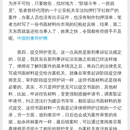
为并不可怕，只要敢告，找对地方，“阶级斗争，一抓就
灵”。笔者曾经代理的一个公安机关非法扣押打字社财产的
案件，办案人员也没有出示证件，也没有制作扣押清单，笔
者当时写了一份书面材料向市局的纪检处反映，结果，第二
天东西就返还给当事人了，效果之快，令我都有些措手不及
呢。
中国刑事辩护网
http://www.chnlawyer.net
第四，提交辩护意见。这一点虽然是新刑事诉讼法规定
的，但是，我其实在新刑事诉讼法实施之前就已经这样做
了。律师在了解到案件的基本情况之后，将自己的法律意见
写成书面材料提交给办案机关。就像在审查起诉阶段提交律
师意见，审判阶段提交辩护词一样，这些书面材料还是很有
必要的。其实，不只是辩护意见可以提交书面的，其他材
料，比如，申诉控告材料，变更强制措施申请书，调查取证
申请书，纠正违法行为建议书等等，都应该以书面材料的形
式提交。这些书面材料一方面是记录律师辩护过程的一个记
录，另一方面，放到卷宗中，日后也会成为案件审查的依
据，如佘祥林案件一样，最后错案时，可以通过查阅卷宗看
看律师是否提出了相应的辩护意见，办案机关有没有采纳，