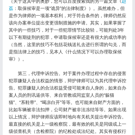
（关于这其中的奥妙，您可以百度搜索我的另一篇文章《
赵
荔
：取保候审是一项“诡异”的法律制度》）。虽然难办，但
是作为律师的一项基本权利，对于符合条件的，律师仍然应
该向办案单位提出变更强制措施的申请。其实，如果掌握了
其中的一些技巧，对于一些犯罪情节比较轻，可能判处3年
以下有期徒刑的犯罪，申请取保候审还是有很大的成功率的
（当然，这里的技巧不包括花钱送礼去进行所谓的勾兑，而
是指法律上的技巧，见本人《什么情况下可以办理取保候
审》）。
第三，代理申诉控告。对于案件办理过程中存在的侵害
犯罪嫌疑人合法权益的情形，辩护律师可以为其代理申诉控
告。犯罪嫌疑人的合法权益受侵可能来自人身的，如来自办
案人员的刑讯逼供等、来自管教或同监室人员的“躲猫
猫”、“系鞋带”、“喝凉白开”等等。也可能来自财产方面的，
比如车辆被非法扣押，公司财产被非法冻结等等。如果出现
以上情况，辩护律师应该即时地向有关机关提出申诉控告。
最直接的机关是上一级检察院，最有效的机关是同级或上一
级侦查机关（含检察院）的纪检处或法纪处。其实有侵权行