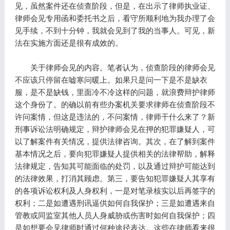
见，虽然案件还在侦查阶段，但是，在出示了律师执业证、
律师会见专用函和委托书之后，看守所顺利地为我办理了会
见手续，不到十分钟，我就会见到了我的当事人。可见，新
法在实施方面还是很有成效的。
关于律师会见的内容。笔者认为，侦查阶段的律师会见
不应该只停留在嘘寒问暖上。如果只是问一下是不是缺衣
服，是不是缺钱，里面冷不冷这样的问题，就浪费辩护律师
这个身份了。的确以前有些办案机关要求律师在侦查阶段不
许问案情，但这是违法的，不问案情，律师干什么来了？新
刑事诉讼法明确规定，辩护律师会见在押的犯罪嫌疑人，可
以了解案件有关情况，提供法律咨询。其次，在了解到案件
基本情况之后，要向犯罪嫌疑人提供相关的法律帮助，解释
法律规定，告知其可能面临的处罚，以及通过辩护可能达到
的法律效果，打消其顾虑。第三，要告知犯罪嫌疑人其享有
的各项诉讼权利及人身权利，一是对笔录核实以后再签字的
权利；二是如遭遇刑讯逼供如何自我保护；三是如遭遇来自
管教或同监室其他人员人身威胁或伤害时如何自我保护；四
是如想要会见律师时通过何种途径表达。这些在律师看来很