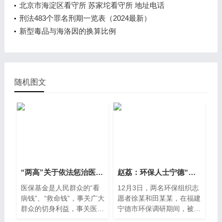
北京市海淀区看守所 苏家坨看守所 地址电话
刑法483个罪名刑期一览表（2024最新）
新型毒品与海洛因的换算比例
随机图文
“两高”关于依法惩治医保骗保犯
赵荔：环保人士宁德“被嫖娼”的法
医保基金是人民群众的“看
12月3日，两名环保组织志
病钱”、“救命钱”，事关广大
愿者徐某和田某某，在福建
群众的切身利益，事关医疗
宁德市环保调研期间，被当
保障制度健康持续发
地警方带走，理由是“涉嫌