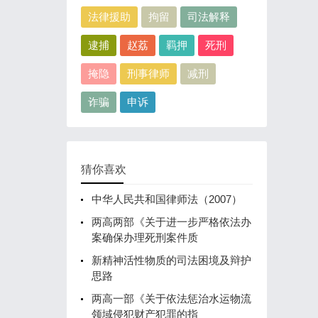
法律援助
拘留
司法解释
逮捕
赵荔
羁押
死刑
掩隐
刑事律师
减刑
诈骗
申诉
猜你喜欢
中华人民共和国律师法（2007）
两高两部《关于进一步严格依法办
案确保办理死刑案件质
新精神活性物质的司法困境及辩护
思路
两高一部《关于依法惩治水运物流
领域侵犯财产犯罪的指