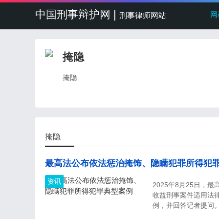
中国刑事辩护网 |
网
刑事律师网站
掩隐
掩隐
掩隐
最高法公布依法惩治掩饰、隐瞒犯罪所得犯
资讯
2025年8月25日
收益刑事案件适用法
例，并回答记者提问