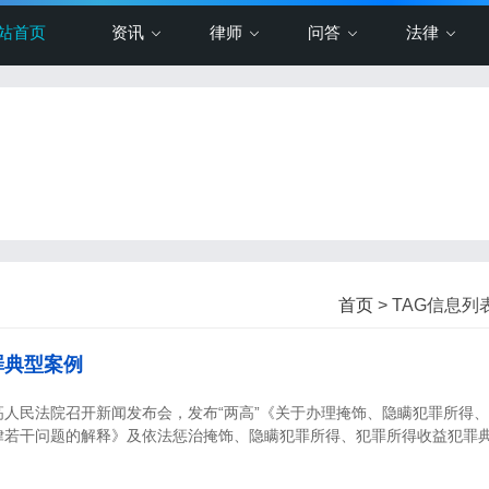
站首页
资讯
律师
问答
法律
首页
> TAG信息列表
罪典型案例
，最高人民法院召开新闻发布会，发布“两高”《关于办理掩饰、隐瞒犯罪所得
律若干问题的解释》及依法惩治掩饰、隐瞒犯罪所得、犯罪所得收益犯罪
。