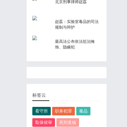
北京刑事律师赵荔
赵荔：实验室毒品的司法
规制与辩护
最高法公布依法惩治掩
饰、隐瞒犯
标签云
看守所
职务犯罪
毒品
取保候审
死刑复核