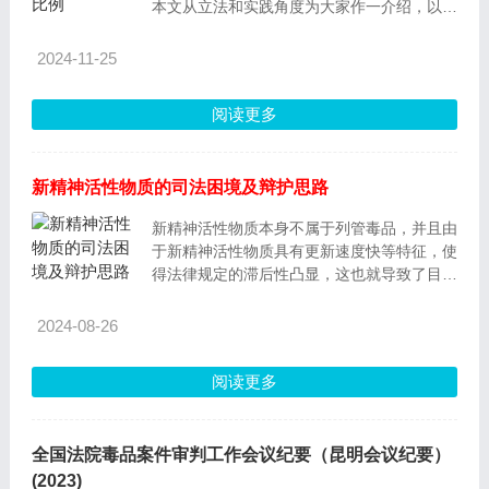
本文从立法和实践角度为大家作一介绍，以增
强防范意识，杜绝新型毒品的侵害。
2024-11-25
阅读更多
新精神活性物质的司法困境及辩护思路
新精神活性物质本身不属于列管毒品，并且由
于新精神活性物质具有更新速度快等特征，使
得法律规定的滞后性凸显，这也就导致了目前
新精神活性物质在毒品犯罪中的实践困境。在
此基础上，我们从刑事辩护的角度分析新精神
2024-08-26
活性物质在司法实践中存在的问题，刑事辩护
可以从何种角度切入，并试图探索刑事辩护在
阅读更多
新精神活性物质方面的出路。
全国法院毒品案件审判工作会议纪要（昆明会议纪要）
(2023)