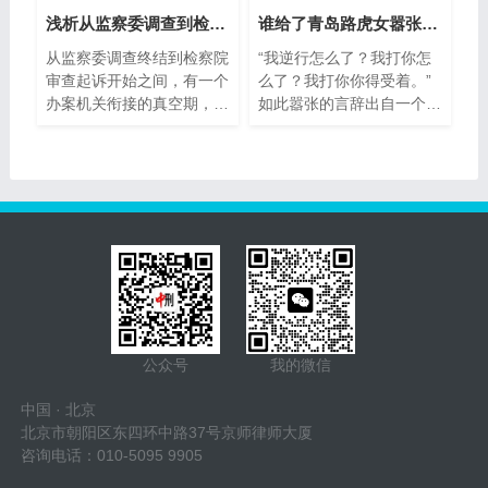
浅析从监察委调查到检察院审查起
谁给了青岛路虎女嚣张的底气？
从监察委调查终结到检察院
“我逆行怎么了？我打你怎
审查起诉开始之间，有一个
么了？我打你你得受着。”
办案机关衔接的真空期，这
如此嚣张的言辞出自一个青
个真空期最长为14天，在
岛女人之口，我不禁想问
这
公众号
我的微信
中国 · 北京
北京市朝阳区东四环中路37号京师律师大厦
咨询电话：010-5095 9905