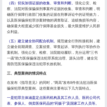
（四）切实加强证据的收集、审查和判断。
强化公安、检
察、法院对医保骗保刑事案件证据的收集、审查和判断，明
确医疗保障行政部门收集的证据在刑事诉讼中的证明效力，
以及医保骗保犯罪涉案财物的调查取证、追赃挽损等内容，
确保最大程度减少医疗保障基金损失，最大限度维护人民群
众利益。
（五）建立健全协同配合机制。
规范健全行刑衔接机制，建
立健全前期调查、立案侦查、审查起诉、审判执行等协作办
案机制。强化公安、检察、法院能动履职，充分运用“三书
一函”助力医保骗保违法犯罪系统治理、源头治理，健全完
善防范医保骗保违法犯罪长效机制。
三、典型案例的情况特点
在发布《指导意见》的同时，“两高”发布8件依法惩治医保
骗保犯罪典型案例。这些案例主要有以下几方面特点。
一是犯罪主体涵盖定点医药机构及其工作人员、医药公司代
表、参保人、倒卖医保药品的“药贩子”及国家工作人员等。