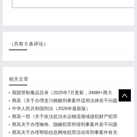
（共有
0
条评论）
相关文章
我国管制毒品目录（2025年7月更新，348种+两大
类）
两高《关于办理贪污贿赂刑事案件适用法律若干问题
的解释（二）》（2026）
中华人民共和国刑法（2026年最新版）
两高一部《关于依法惩治水运物流领域侵犯财产犯罪
的指导意见》（2026）
两高关于办理掩饰、隐瞒犯罪所得刑事案件若干问题
的解释（2025）
两高关于办理帮助信息网络犯罪活动等刑事案件有关