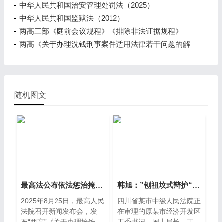
问题的意见（2005）
中华人民共和国治安管理处罚法（2025）
中华人民共和国监狱法（2012）
两高三部《庭前会议规程》《排除非法证据规程》
两高《关于办理洗钱刑事案件适用法律若干问题的解
释》法释【2024】10号
随机图文
最高法公布依法惩治掩饰、隐瞒犯
韩旭：”刨祖坟式辩护“之忧思
2025年8月25日，最高人民
四川省某市中级人民法院正
法院召开新闻发布会，发
在审理的原某市经济开发区
布“两高”《关于办理掩饰、
工委书记、国土局长、工信