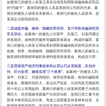
如案例三的被告人孙某玉系非法倒卖利用医保骗保购买药品
的“药贩子”，案例四的被告人高某系医药公司医药代表，案
例五的被告人胡某良系参保人，案例七的被告人赵某泽、赵
某系定点医院的院长。
二是涵盖诈骗、掩饰、隐瞒犯罪所得、贪污等医保骗保犯罪
常见罪名。
如案例一的被告人刘某甲、刘某乙、刘某丙通过
伪造病历、虚构医药服务等骗取医保基金，构成诈骗罪。案
例三的被告人孙某玉明知系利用医保骗保购买的药品而非法
收购、销售，构成掩饰、隐瞒犯罪所得罪。案例八的被告人
杨某侠利用报销审核职务便利侵吞医保基金，构成贪污罪。
三是贯彻宽严相济刑事政策和认罪认罚从宽制度，区别对
待、区分处理，确保实现“三个效果”。
如案例一的被告人刘
某甲、刘某乙、刘某丙组织、领导犯罪集团，有组织骗取医
保基金，数额特别巨大，依法从严惩处，分别判处无期徒刑
和十年以上有期徒刑。案例六的被告人徐某林因妻子治病花
费巨大，经济困难等因素产生犯罪动机，使用已死亡妻子的
医保卡购买药品后出售。考虑上述因素及徐某林有自首、全
额退赃退赔等情节，依法对其减轻处罚并适用缓刑。