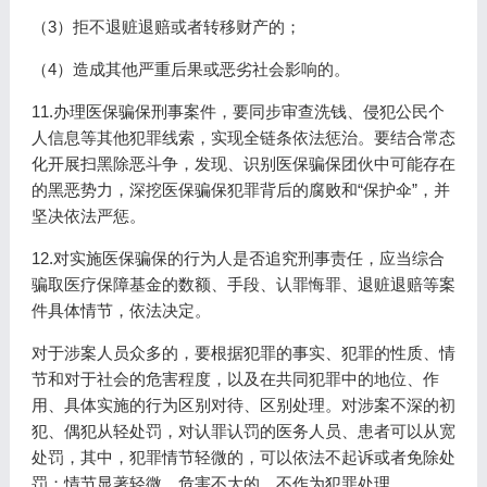
（3）拒不退赃退赔或者转移财产的；
（4）造成其他严重后果或恶劣社会影响的。
11.办理医保骗保刑事案件，要同步审查洗钱、侵犯公民个
人信息等其他犯罪线索，实现全链条依法惩治。要结合常态
化开展扫黑除恶斗争，发现、识别医保骗保团伙中可能存在
的黑恶势力，深挖医保骗保犯罪背后的腐败和“保护伞”，并
坚决依法严惩。
12.对实施医保骗保的行为人是否追究刑事责任，应当综合
骗取医疗保障基金的数额、手段、认罪悔罪、退赃退赔等案
件具体情节，依法决定。
对于涉案人员众多的，要根据犯罪的事实、犯罪的性质、情
节和对于社会的危害程度，以及在共同犯罪中的地位、作
用、具体实施的行为区别对待、区别处理。对涉案不深的初
犯、偶犯从轻处罚，对认罪认罚的医务人员、患者可以从宽
处罚，其中，犯罪情节轻微的，可以依法不起诉或者免除处
罚；情节显著轻微、危害不大的，不作为犯罪处理。