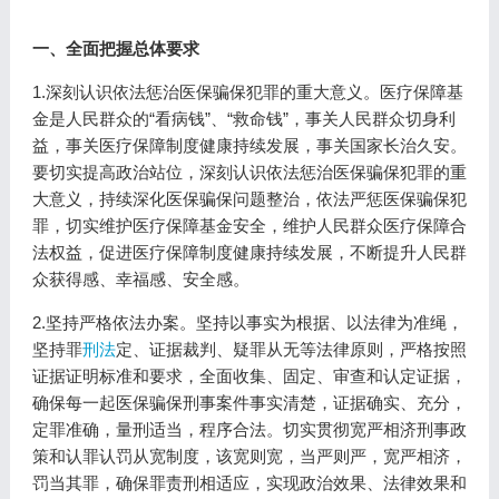
一、全面把握总体要求
1.深刻认识依法惩治医保骗保犯罪的重大意义。医疗保障基
金是人民群众的“看病钱”、“救命钱”，事关人民群众切身利
益，事关医疗保障制度健康持续发展，事关国家长治久安。
要切实提高政治站位，深刻认识依法惩治医保骗保犯罪的重
大意义，持续深化医保骗保问题整治，依法严惩医保骗保犯
罪，切实维护医疗保障基金安全，维护人民群众医疗保障合
法权益，促进医疗保障制度健康持续发展，不断提升人民群
众获得感、幸福感、安全感。
2.坚持严格依法办案。坚持以事实为根据、以法律为准绳，
坚持罪
刑法
定、证据裁判、疑罪从无等法律原则，严格按照
证据证明标准和要求，全面收集、固定、审查和认定证据，
确保每一起医保骗保刑事案件事实清楚，证据确实、充分，
定罪准确，量刑适当，程序合法。切实贯彻宽严相济刑事政
策和认罪认罚从宽制度，该宽则宽，当严则严，宽严相济，
罚当其罪，确保罪责刑相适应，实现政治效果、法律效果和