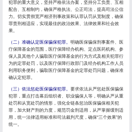
犯罪的重大意义，坚持严格依法办案，坚持分工负责、互相
配合、互相制约，确保严格执法、公正司法，提高司法公信
力。切实贯彻宽严相济刑事政策和认罪认罚从宽制度，确保
罪责刑相适应，实现最佳的政治效果、法律效果和社会效
果。
（二）准确认定医保骗保犯罪。
明确医保骗保刑事案件、医
疗保障基金的范围，医疗保障经办机构、定点医药机构、参
保人及其他个人骗取医疗保障基金的行为方式及相关犯罪行
为的定罪处罚，以及医疗保障行政部门及经办机构工作人员
利用职务便利，骗取医疗保障基金的定罪处罚问题，确保准
确认定犯罪。
（三）依法惩处医保骗保犯罪。
要求依法从严惩处医保骗保
犯罪，重点打击幕后组织者、职业骗保人等，明确从严从重
处罚和从宽处罚的情形，强化全链条惩治医保骗保相关犯
罪，加大财产刑的力度，规范罚金刑适用，从严掌握缓刑适
用，统一法律适用标准和司法裁判尺度，确保“三个效果”的
统一。