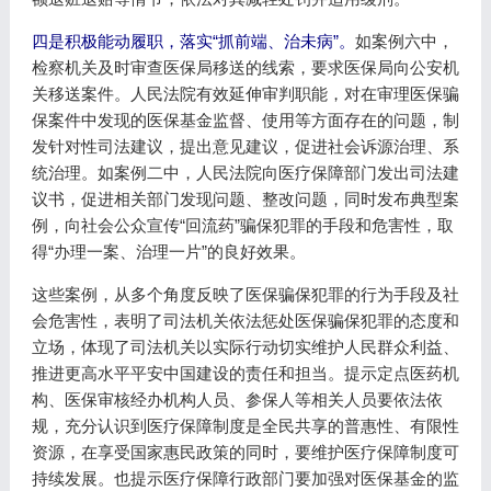
四是积极能动履职，落实“抓前端、治未病”。
如案例六中，
检察机关及时审查医保局移送的线索，要求医保局向公安机
关移送案件。人民法院有效延伸审判职能，对在审理医保骗
保案件中发现的医保基金监督、使用等方面存在的问题，制
发针对性司法建议，提出意见建议，促进社会诉源治理、系
统治理。如案例二中，人民法院向医疗保障部门发出司法建
议书，促进相关部门发现问题、整改问题，同时发布典型案
例，向社会公众宣传“回流药”骗保犯罪的手段和危害性，取
得“办理一案、治理一片”的良好效果。
这些案例，从多个角度反映了医保骗保犯罪的行为手段及社
会危害性，表明了司法机关依法惩处医保骗保犯罪的态度和
立场，体现了司法机关以实际行动切实维护人民群众利益、
推进更高水平平安中国建设的责任和担当。提示定点医药机
构、医保审核经办机构人员、参保人等相关人员要依法依
规，充分认识到医疗保障制度是全民共享的普惠性、有限性
资源，在享受国家惠民政策的同时，要维护医疗保障制度可
持续发展。也提示医疗保障行政部门要加强对医保基金的监