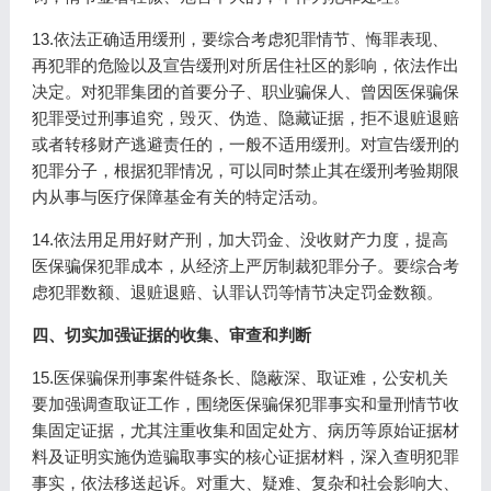
13.依法正确适用缓刑，要综合考虑犯罪情节、悔罪表现、
再犯罪的危险以及宣告缓刑对所居住社区的影响，依法作出
决定。对犯罪集团的首要分子、职业骗保人、曾因医保骗保
犯罪受过刑事追究，毁灭、伪造、隐藏证据，拒不退赃退赔
或者转移财产逃避责任的，一般不适用缓刑。对宣告缓刑的
犯罪分子，根据犯罪情况，可以同时禁止其在缓刑考验期限
内从事与医疗保障基金有关的特定活动。
14.依法用足用好财产刑，加大罚金、没收财产力度，提高
医保骗保犯罪成本，从经济上严厉制裁犯罪分子。要综合考
虑犯罪数额、退赃退赔、认罪认罚等情节决定罚金数额。
四、切实加强证据的收集、审查和判断
15.医保骗保刑事案件链条长、隐蔽深、取证难，公安机关
要加强调查取证工作，围绕医保骗保犯罪事实和量刑情节收
集固定证据，尤其注重收集和固定处方、病历等原始证据材
料及证明实施伪造骗取事实的核心证据材料，深入查明犯罪
事实，依法移送起诉。对重大、疑难、复杂和社会影响大、