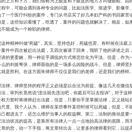
睛的上方和下方，我们俗称为上眼皮和下眼皮的地方才叫做眼睑。由
过程中，可能会遇到各种专业的问题，比如法医学、痕迹学、影像学
为了一个医疗纠纷的案件，专门从书店买了好几本妇产科的书回家苦
但是，这些知识看懂了，吃透了，案件的问题也就解决了。相反，如
就不能成为一个称职的律师。
种精神叫做“死磕”，其实，坚持也好，死磕也罢。有时候在法庭
个案件中四次被赶出法庭，又四次被请了回来，我听了他的讲述之后
程讲的更委婉，用一种近乎调侃的方式将悲壮化为平淡。但是，作为
多么的剑拔弩张，律师面临的是一场多么凶险的战斗。但是，律师坚
这就是胜利。在这方面朱律师不仅仅是我们的老师，还是我们的榜样
法律。律师坚持的程序正义必须是以合法为前提。像这几天在微信
法，审判长竟然说“违法就先违法吧，你庭后可以去投诉”，对于这
公权力暂时将律师赶出法庭，但是，只要你手里掌握法律，正义就站
的尺度。我个人认为，律师在某些事件某些时候可以死磕，但是，不
自己都进去了，还怎么维护当事人的权益啊。第三，法制的推动是要
家法治状况的提高，是靠所有法律人一点一点地抬高法律的底限，而
文章的您，动一下手指，将文章转出去，让更多的律师看到它，以提