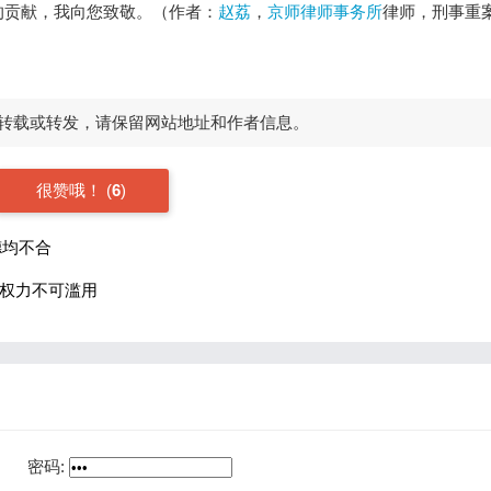
的贡献，我向您致敬。（作者：
赵荔
，
京师律师事务所
律师，刑事重
转载或转发，请保留网站地址和作者信息。
很赞哦！
(
6
)
德均不合
—权力不可滥用
密码: