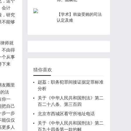
此，这个
、会计
【学术】斡旋受贿的司法
读，研究
认定及难
果不能够
上律师就
，不由得
一个从事
持下来
猜你喜欢
。
赵荔：职务犯罪间接证据定罪标准
朋友圈里
分析
样的法
关于《中华人民共和国刑法》第二
在你一
百二十八条、第三百四
能把自己
一步一步
北京市西城区看守所地址电话
不能仅仅
关于《中华人民共和国刑法》第二
高更多人
百九十四条第一款的解