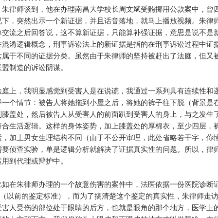
朱律师谈到，他在办理南昌大学校长周文斌受贿挪用公款案中，曾
况下，突然出示一个新证据，并且话音落地，就马上播放视频。朱律
单交流之后回答说，这不算新证据，只能算补强证据，意思是说不是
在混淆逻辑概念，刑事诉讼法上的新证据是指的在刑事诉讼过程中证
这属于不同的证据分类。虽然由于朱律师的坚持被赶出了法庭，但又
联盟制造的诉讼阴谋。
庭上，我明显感觉到受害人是在说谎，我通过一系列具有连续性和
样一个情节：被告人将她拖到小屋之后，将她的裤子往下脱（背景是
到膝盖处，然后被告人从受害人的前面趴到受害人的身上，与之发生
符合生活逻辑。这样的身体姿势，加上膝盖处的厚棉衣，至少四层，
紧，加上男女生理结构不同（由于不公开审理，此处省略若干字，你
需要侦查实验，单是逻辑分析就解决了证据真实性的问题。所以，律
运用到代理或辩护中。
如在朱律师办理的一个故意伤害的案件中，法医依据一份医院诊断
”（以前的鉴定标准），而为了搞清楚这个鉴定的真实性，朱律师走
受害人受伤的部位处于眼睛的后方，也就是眼角的那个地方，医学上