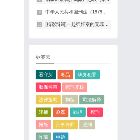
中华人民共和国刑法（1979年版）
[精彩辩词]一起强奸案的无罪辩护：孤证不能定案，自愿不是强奸
标签云
看守所
毒品
职务犯罪
取保候审
死刑复核
法律援助
拘留
司法解释
逮捕
赵荔
羁押
死刑
掩隐
刑事律师
减刑
诈骗
申诉