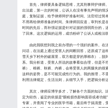
首先，律师要具备逻辑思维，尤其刑事辩护律师。
出法庭，第一次的时候，公诉人在没有事先声明的情
庭，复制证据，给予律师辩护准备时间。法官经过简
不用再给律师准备的时间。朱律师回应道，审判长是
时间的先后，而补强证据是针对证据的强弱而分的，
了回来。这次逻辑的运用，成功粉碎了公诉人或检法
由此我联想到我之前办理的一个强奸的案件。在法
问话，在法庭上通过受害人的间断回答，还原成了这
雪天乡下村外的破屋里，双方都是穿的厚棉衣），脱
系。我分析道，受害人所说的故事看似合理，但是不
裤）、棉裤、秋裤、内裤，会将受害人的两腿夹的很
这样的姿势，是不可能完成性行为的。我的推理，不
利用法律规定，生活法则，从细节入手，把逻辑分析
其次，律师应博学多才，了解各个方面的知识。比
定为轻伤，鉴定的依据是“眼睑损伤影响面容或者功能
专家，并查阅了专业的医学书籍，最后终于搞清楚，