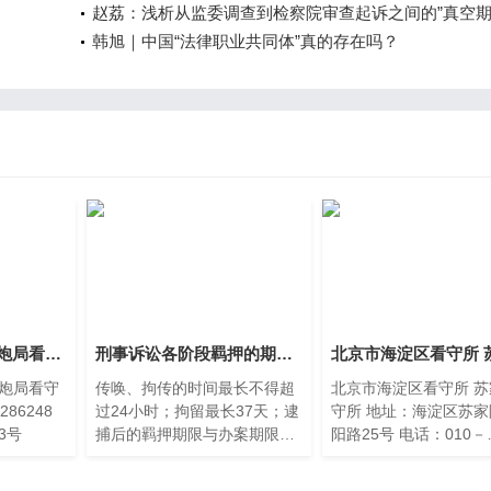
赵荔：浅析从监委调查到检察院审查起诉之间的”真空期
韩旭｜中国“法律职业共同体”真的存在吗？
北京市第三看守所 炮局看守所 地
刑事诉讼各阶段羁押的期限是多长
炮局看守
传唤、拘传的时间最长不得超
北京市海淀区看守所 
过24小时；拘留最长37天；逮
守所 地址：海淀区苏家陀镇温
3号
捕后的羁押期限与办案期限相
阳路25号 电话：010－
同：侦查阶段最长7
82587322 导航：北