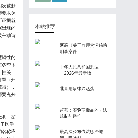
四次被赶
师要求休
新证据就
本站推荐
据出现的
被主动请
两高《关于办理贪污贿赂
刑事案件
逻辑性的
在冬季下
中华人民共和国刑法
了性关
（2026年最新版
裤罩（外
懂得），
北京刑事律师赵荔
师要充分
赵荔：实验室毒品的司法
规制与辩护
证明，鉴
访了医学
的名称应
最高法公布依法惩治掩
饰、隐瞒犯