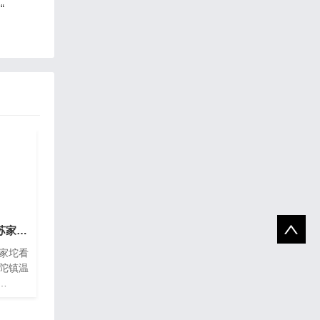
“
北京市海淀区看守所 苏家坨看守
苏家坨看
京市