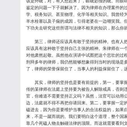
该是外眦，对，有人想起来了，睚眦必报的眦。而眼
鉴定的问题一下子就解决了。因为律师在办理案件的
学、税务知识、甚至物理、化学等相关知识。我曾经
羊水栓塞以及子痫的成因，引得老婆在一边嘲笑我。
下功夫去研究这些所谓与法律不相关的知识，那么你
第三，律师还应该具有敢于坚持的精神。也有人把这
应该具有这种敢于坚持自己主张的精神。朱律师在一
对他肃然起敬。虽然他在演讲中试图把这个悲壮的过
刑辩多年的律师，我仍然能够想象得到当时的现场是
了，律师的荣誉保留住了，当事人的利益保留住了，
其实，律师的坚持也是要有前提的，第一，要掌握
传的某律师在法庭上坚持要为被告人解除戒具，否则违
官，你难道不需要坚持正义吗？虽然，法官可以动用
边，法庭就不得不再把你请回来。第二，要掌握一定
磕进去，因为你是要维护当事人的合法权益的，如果
来，不是一蹴而就的。我们要明白这个道理，整个国
靠几个死磕人物去触碰法律的顶限。而这就需要看到