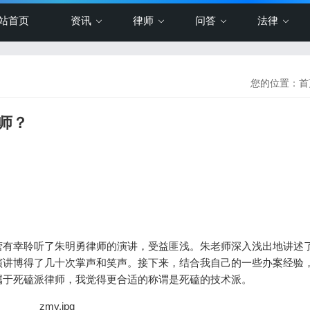
站首页
资讯
律师
问答
法律
您的位置：
首
师？
有幸聆听了朱明勇律师的演讲，受益匪浅。朱老师深入浅出地讲述
演讲博得了几十次掌声和笑声。接下来，结合我自己的一些办案经验
属于死磕派律师，我觉得更合适的称谓是死磕的技术派。