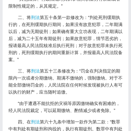
限制性规定的，从其规定。”
二、将
刑法
第五十条第一款修改为：“判处死刑缓期执
行的，在死刑缓期执行期间，如果没有故意犯罪，二年期满
以后，减为无期徒刑；如果确有重大立功表现，二年期满以
后，减为二十五年有期徒刑；如果故意犯罪，情节恶劣的，
报请最高人民法院核准后执行死刑；对于故意犯罪未执行死
刑的，死刑缓期执行的期间重新计算，并报最高人民法院备
案。”
三、将
刑法
第五十三条修改为：“罚金在判决指定的期
限内一次或者分期缴纳。期满不缴纳的，强制缴纳。对于不
能全部缴纳罚金的，人民法院在任何时候发现被执行人有可
以执行的财产，应当随时追缴。
“由于遭遇不能抗拒的灾祸等原因缴纳确实有困难的，
经人民法院裁定，可以延期缴纳、酌情减少或者免除。”
四、在
刑法
第六十九条中增加一款作为第二款：“数罪
中有判处有期徒刑和拘役的，执行有期徒刑。数罪中有判处