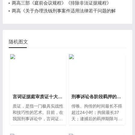
两高三部《庭前会议规程》《排除非法证据规程》
两高《关于办理洗钱刑事案件适用法律若干问题的解
释》法释【2024】10号
随机图文
言词证据庭审质证十大策略
刑事诉讼各阶段羁押的期限是多长
质证，是指一门极具实战性
传唤、拘传的时间最长不得
和技巧性的艺术。目前，在
超过24小时；拘留最长37
我国刑事诉讼中，言词证据
天；逮捕后的羁押期限与办
质证的基本形式就是由公诉
案期限相同：侦查阶段最长
7