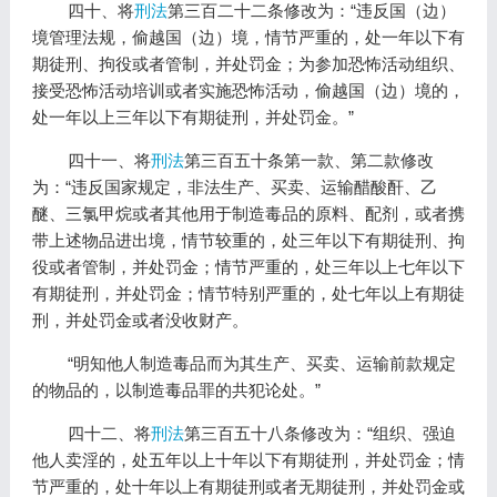
四十、将
刑法
第三百二十二条修改为：“违反国（边）
境管理法规，偷越国（边）境，情节严重的，处一年以下有
期徒刑、拘役或者管制，并处罚金；为参加恐怖活动组织、
接受恐怖活动培训或者实施恐怖活动，偷越国（边）境的，
处一年以上三年以下有期徒刑，并处罚金。”
四十一、将
刑法
第三百五十条第一款、第二款修改
为：“违反国家规定，非法生产、买卖、运输醋酸酐、乙
醚、三氯甲烷或者其他用于制造毒品的原料、配剂，或者携
带上述物品进出境，情节较重的，处三年以下有期徒刑、拘
役或者管制，并处罚金；情节严重的，处三年以上七年以下
有期徒刑，并处罚金；情节特别严重的，处七年以上有期徒
刑，并处罚金或者没收财产。
“明知他人制造毒品而为其生产、买卖、运输前款规定
的物品的，以制造毒品罪的共犯论处。”
四十二、将
刑法
第三百五十八条修改为：“组织、强迫
他人卖淫的，处五年以上十年以下有期徒刑，并处罚金；情
节严重的，处十年以上有期徒刑或者无期徒刑，并处罚金或