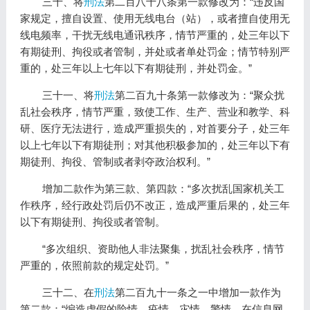
三十、将
刑法
第二百八十八条第一款修改为：“违反国
家规定，擅自设置、使用无线电台（站），或者擅自使用无
线电频率，干扰无线电通讯秩序，情节严重的，处三年以下
有期徒刑、拘役或者管制，并处或者单处罚金；情节特别严
重的，处三年以上七年以下有期徒刑，并处罚金。”
三十一、将
刑法
第二百九十条第一款修改为：“聚众扰
乱社会秩序，情节严重，致使工作、生产、营业和教学、科
研、医疗无法进行，造成严重损失的，对首要分子，处三年
以上七年以下有期徒刑；对其他积极参加的，处三年以下有
期徒刑、拘役、管制或者剥夺政治权利。”
增加二款作为第三款、第四款：“多次扰乱国家机关工
作秩序，经行政处罚后仍不改正，造成严重后果的，处三年
以下有期徒刑、拘役或者管制。
“多次组织、资助他人非法聚集，扰乱社会秩序，情节
严重的，依照前款的规定处罚。”
三十二、在
刑法
第二百九十一条之一中增加一款作为
第二款：“编造虚假的险情、疫情、灾情、警情，在信息网