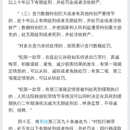
以上十年以下有期徒刑，并处罚金或者没收财产。
“（三）贪污数额特别巨大或者有其他特别严重情节
的，处十年以上有期徒刑或者无期徒刑，并处罚金或者没收
财产；数额特别巨大，并使国家和人民利益遭受特别重大损
失的，处无期徒刑或者死刑，并处没收财产。
“对多次贪污未经处理的，按照累计贪污数额处罚。
“犯第一款罪，在提起公诉前如实供述自己罪行、真诚
悔罪、积极退赃，避免、减少损害结果的发生，有第一项规
定情形的，可以从轻、减轻或者免除处罚；有第二项、第三
项规定情形的，可以从轻处罚。
“犯第一款罪，有第三项规定情形被判处死刑缓期执行
的，人民法院根据犯罪情节等情况可以同时决定在其死刑缓
期执行二年期满依法减为无期徒刑后，终身监禁，不得减
刑、假释。”
四十五、将
刑法
第三百九十条修改为：“对犯行贿罪
的，处五年以下有期徒刑或者拘役，并处罚金；因行贿谋取