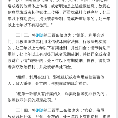
络或者其他媒体上传播，或者明知是上述虚假信息，故意在
信息网络或者其他媒体上传播，严重扰乱社会秩序的，处三
年以下有期徒刑、拘役或者管制；造成严重后果的，处三年
以上七年以下有期徒刑。”
三十三、将
刑法
第三百条修改为：“组织、利用会道
门、邪教组织或者利用迷信破坏国家法律、行政法规实施
的，处三年以上七年以下有期徒刑，并处罚金；情节特别严
重的，处七年以上有期徒刑或者无期徒刑，并处罚金或者没
收财产；情节较轻的，处三年以下有期徒刑、拘役、管制或
者剥夺政治权利，并处或者单处罚金。
“组织、利用会道门、邪教组织或者利用迷信蒙骗他
人，致人重伤、死亡的，依照前款的规定处罚。
“犯第一款罪又有奸淫妇女、诈骗财物等犯罪行为的，
依照数罪并罚的规定处罚。”
三十四、将
刑法
第三百零二条修改为：“盗窃、侮辱、
故意毁坏尸体、尸骨、骨灰的，处三年以下有期徒刑、拘役