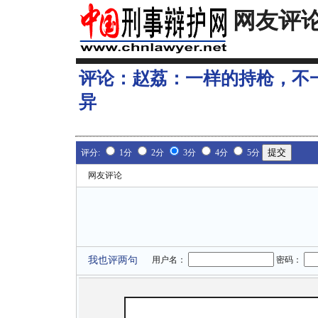
网友评
评论：
赵荔：一样的持枪，不
异
评分:
1分
2分
3分
4分
5分
网友评论
我也评两句
用户名：
密码：