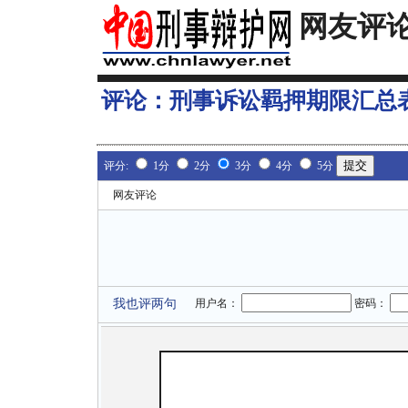
网友评
评论：
刑事诉讼羁押期限汇总
评分:
1分
2分
3分
4分
5分
网友评论
我也评两句
用户名：
密码：