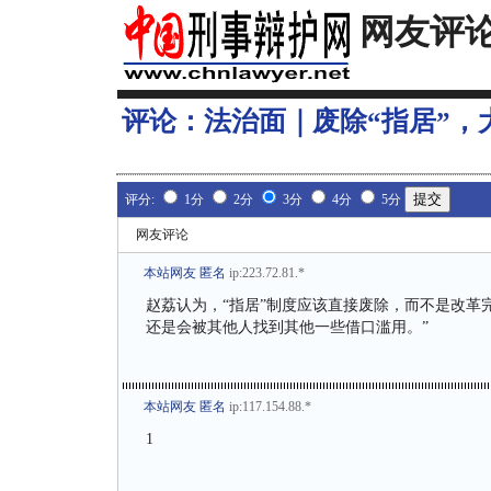
网友评
评论：
法治面｜废除“指居”，
评分:
1分
2分
3分
4分
5分
网友评论
本站网友 匿名
ip:223.72.81.*
赵荔认为，“指居”制度应该直接废除，而不是改革
还是会被其他人找到其他一些借口滥用。”
本站网友 匿名
ip:117.154.88.*
1